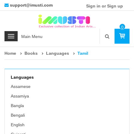
support@imusti.com
Sign in or Sign up
0
Ite
C
M
a
t
Home
Books
Languages
Tamil
e
g
o
r
Languages
i
Assamese
e
Assamiya
s
Bangla
Bengali
English