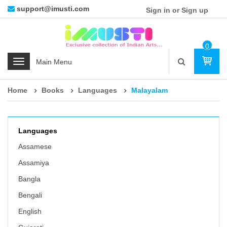
support@imusti.com
Sign in or Sign up
0
Ite
C
M
a
t
Home
Books
Languages
Malayalam
e
g
o
r
Languages
i
Assamese
e
Assamiya
s
Bangla
Bengali
English