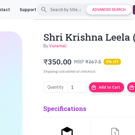
search
ntact
Support
ADVANCED SEARCH
Shri Krishna Leela (श्
By
Vanamali
₹
350.00
MRP
₹367.5
5% off
Shipping calculated at checkout.
local_mall
local_mall
Quantity
Add to Cart
Specifications