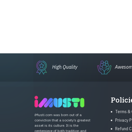
High Quality
Awesom
Polici
Terms & 
iMusti.com was born out of a
Privacy P
conviction that a society’s greatest
asset is its culture. It is the
Refund C
centerpiece of both tradition and