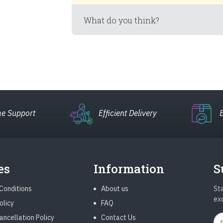
What do you think?
e Support
Efficient Delivery
es
Information
S
Conditions
About us
Sta
ex
olicy
FAQ
ancellation Policy
Contact Us