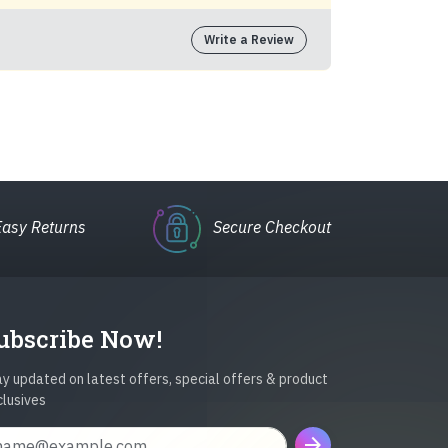
Write a Review
Easy Returns
Secure Checkout
ubscribe Now!
y updated on latest offers, special offers & product
clusives
arrow_forward