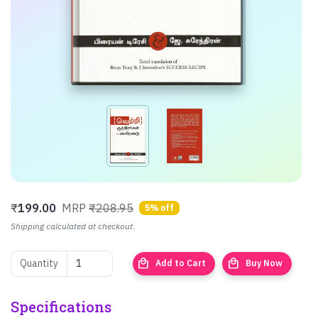
₹
199.00
MRP
₹208.95
5% off
Shipping calculated at checkout.
local_mall
local_mall
Quantity
Add to Cart
Buy Now
Specifications