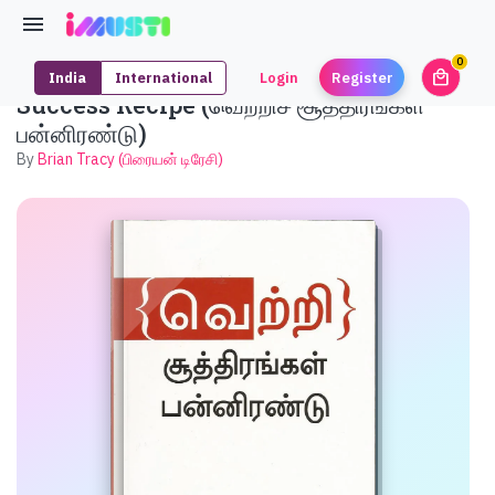
0
local_mall
India
International
Login
Register
unrea
Success Recipe (வெற்றிச் சூத்திரங்கள்
பன்னிரண்டு)
By
Brian Tracy (பிரையன் டிரேசி)