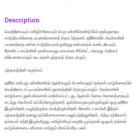
Description
வெற்றியையும் மகிழ்ச்சியையும் பெற பன்னிரெண்டு பேர் ஏறக்குறைய
சாத்தியமில்லாத பயணங்களைத் தொடர்ந்தனர். ஹீரோவில் அவர்களின்
பயணத்தை என்ன சாத்தியமாக்குகிறது என்பதைக் கண்டறியவும்:
ரோண்டா பைர்னின் நான்காவது பாகமான சீக்ரெட், அவரது அதிகம்
விற்பனையாகும் சுய உதவி புத்தகத் தொடராகும்.
புத்தகத்தின் சுருக்கம்
ஹீரோ என்பது பன்னிரண்டு ஆண்களும் பெண்களும் தங்கள் வாழ்க்கையில்
வெற்றியை ஈட்டியவர்களின் ஞானத்தின் தொகுப்பாகும். அவர்களின்
வாழ்க்கை துன்பங்களால் பாதிக்கப்பட்டது, ஆனால் அவை அனைத்தையும்
கடந்து அவர்கள் தப்பிப்பிழைத்தனர். ஒவ்வொருவருக்குள்ளும் ஒரு ஹீரோ
இருக்கிறார், எழுந்திருக்க காத்திருக்கிறார். ரோண்டா பைர்ன் இந்தப்
புத்தகத்தில் தனது நம்பிக்கைகளை வலுப்படுத்துகிறார், அந்த உத்வேகம்
நம்மைச் சுற்றி இருக்கிறது, மகிழ்ச்சியும் தைரியமும்தான் ஒருவர் தங்கள்
வாழ்க்கையை வீரமாக மாற்றும் மிகப்பெரிய பலம்.