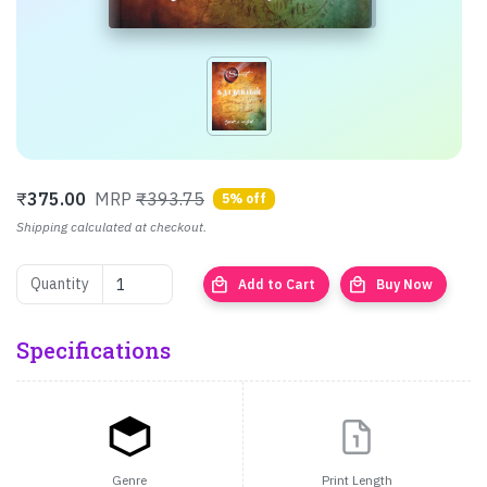
₹
375.00
MRP
₹393.75
5% off
Shipping calculated at checkout.
local_mall
local_mall
Quantity
Add to Cart
Buy Now
Specifications
Genre
Print Length