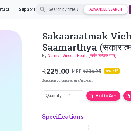
search
ntact
Support
ADVANCED SEARCH
Sakaaraatmak Vic
Saamarthya (सकारात्मक व
By
Norman Vincent Peale (नार्मन विन्सेन्ट पील)
₹
225.00
MRP
₹236.25
5% off
Shipping calculated at checkout.
local_mall
local_mall
Quantity
Add to Cart
Specifications