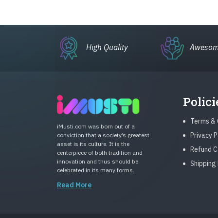
High Quality
Awesom
Polici
Terms & 
iMusti.com was born out of a
Privacy P
conviction that a society’s greatest
asset is its culture. It is the
Refund C
centerpiece of both tradition and
innovation and thus should be
Shipping 
celebrated in its many forms.
Read More