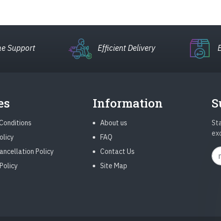
e Support
Efficient Delivery
es
Information
S
Conditions
About us
Sta
ex
olicy
FAQ
ancellation Policy
Contact Us
Policy
Site Map