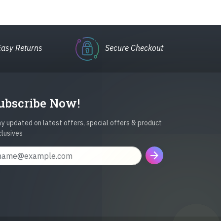
Easy Returns
Secure Checkout
ubscribe Now!
y updated on latest offers, special offers & product
clusives
arrow_forward