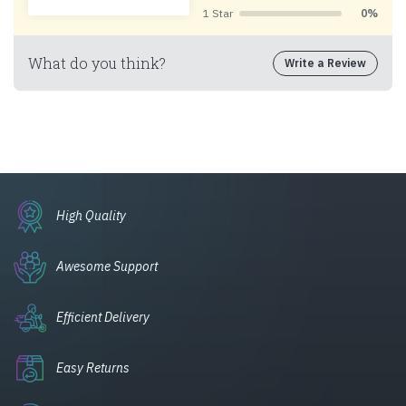
1 Star
0%
What do you think?
Write a Review
High Quality
Awesome Support
Efficient Delivery
Easy Returns