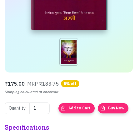
₹
175.00
MRP
₹183.75
5% off
Shipping calculated at checkout.
local_mall
local_mall
Quantity
Add to Cart
Buy Now
Specifications