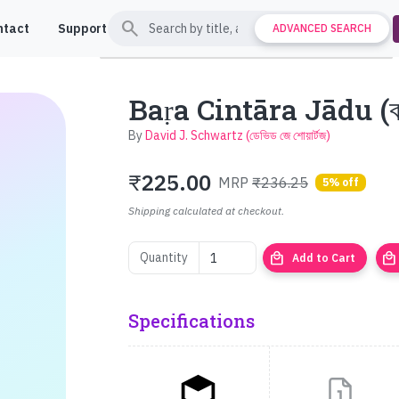
search
ntact
Support
ADVANCED SEARCH
Baṛa Cintāra Jādu (বড় স
By
David J. Schwartz (ডেভিড জে শোয়ার্টজ)
₹
225.00
MRP
₹236.25
5% off
Shipping calculated at checkout.
local_mall
local_mall
Quantity
Add to Cart
Specifications