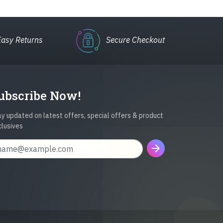
Easy Returns
Secure Checkout
ubscribe Now!
y updated on latest offers, special offers & product
clusives
arrow_forward