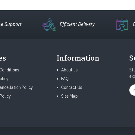
e Support
Efficient Delivery
es
Information
S
Conditions
About us
Sta
ex
olicy
FAQ
ancellation Policy
Contact Us
Policy
Site Map