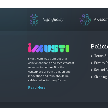
High Quality
Awesom
Polici
Terms & 
iMusti.com was born out of a
Privacy P
conviction that a society’s greatest
asset is its culture. It is the
Refund C
centerpiece of both tradition and
innovation and thus should be
Shipping 
celebrated in its many forms.
Read More