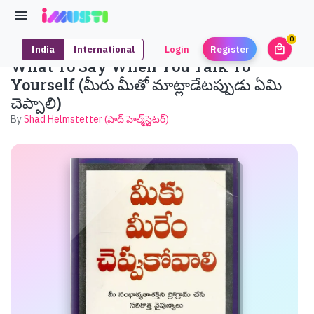
0
local_mall
India
International
Login
Register
unrea
What To Say When You Talk To
Yourself (మీరు మీతో మాట్లాడేటప్పుడు ఏమి
చెప్పాలి)
By
Shad Helmstetter (షాద్ హెల్మ్‌స్టెటర్)