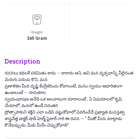
Weight
165 Gram
Description
రచనలు కథలకే పరిమితం కాదు -- కారాదు అని, అవి మన దృక్పధాన్ని వీలైనంత
మెరుగు పరుచు కొని, మన
ప్రణాళికల మీద దృష్టి కేంద్రీకరించు కోవాలంటే, మనం స్వయం ఆధారితంగా
ఉండాలంటే -- సానుకూల
స్వయంభాషణ అనేది ఒక అలవాటుగా మారాలంటే , ఏ విషయాలలో కృషి
చేయాలో, మనలో ఉండే నిరంతర
ప్రోత్సాహకుని శక్తిని ఎలా ఒడిసి పట్టుకోవాలో వివరించేదే ప్రఖ్యాత మనస్తత్వ
శాస్త్రవేత్త డాక్టర్ షాడ్ హెల్మ్ స్టెటార్ గారి ఈ రచన -- " మీతో మీరు మాట్లాడు
కొనేటప్పుడు, మీకు మీరేం చెప్పుకోవాలి"