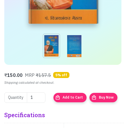
₹
150.00
MRP
₹157.5
5% off
Shipping calculated at checkout.
local_mall
local_mall
Quantity
Add to Cart
Buy Now
Specifications