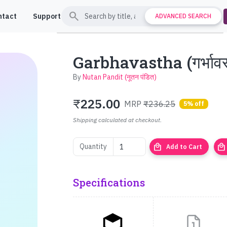
search
ntact
Support
ADVANCED SEARCH
Garbhavastha (गर्भावस
By
Nutan Pandit (नूतन पंडित)
₹
225.00
MRP
₹236.25
5% off
Shipping calculated at checkout.
local_mall
local_mall
Quantity
Add to Cart
Specifications