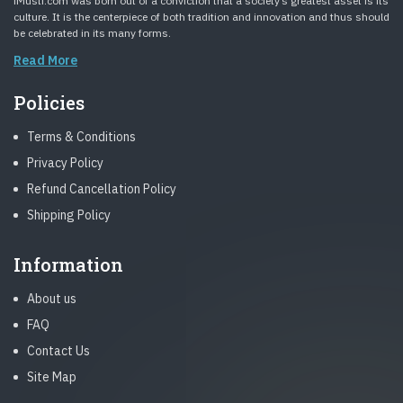
iMusti.com was born out of a conviction that a society’s greatest asset is its
culture. It is the centerpiece of both tradition and innovation and thus should
be celebrated in its many forms.
Read More
Policies
Terms & Conditions
Privacy Policy
Refund Cancellation Policy
Shipping Policy
Information
About us
FAQ
Contact Us
Site Map