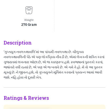
Weight
270 Gram
Description
‘ગુપ્તયુગ નવલકથાવલિ’માં આ પાંચમી નવલકથા છે. ચૌલુક્ય
નવલકથાવલિની પેઠે એ પણ લોકપ્રિય નીવડી છે, એમાં લેખકની શક્તિ કરતાં
ગુજરાતમાં લખનારા ઓછા છે, એ જ કારણરૂપ હશે. સ્વભાષાનાં પુસ્તકો કરતાં,
ભાષાંતરો વધી રહ્યાં છે, એ પણ એ જ બતાવે છે. એ ગમે તે હો. મેં તો આ પુસ્તક
મૂક્યું છે. ને જીવન હશે, તો ગુપ્તયુગને મૂર્તિમંત કરવાનો પ્રયત્ન આમાં આવી
જશે. નહિ હોય તો દૂસરી ખેપ.
Ratings & Reviews