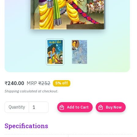
₹
240.00
MRP
₹252
5% off
Shipping calculated at checkout.
local_mall
local_mall
Quantity
Add to Cart
Buy Now
Specifications