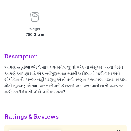
Weight
780 Gram
Description
આપણે સ્ત્રીઓ એટલે સાવ કમનસીબ જીવો. એક તો બેસુમાર ખરચા વેઠીને
આપણે આપણા માટે એક સર્વગુણસંપન્ન સ્વામી ખરીદવાનો, પછી જાત એને
સોંપી દેવાની. કારણ? નહીં પરણવું એ તો વળી પરણવા કરતાં પણ બદતર. મોટામાં
મોટી મૂંઝવણ એ આ : વાર સારો મળે કે નઠારો પણ, પરણવાની ના તો પડાય જ
નહીં; સ્ત્રીને વળી એવો અધિકાર ક્યાં?
Ratings & Reviews