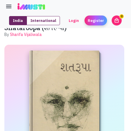
0
local_mall
India
International
Login
Register
unrea
Shataroopa (શતરૂપા)
By
Sharifa Vijaliwala