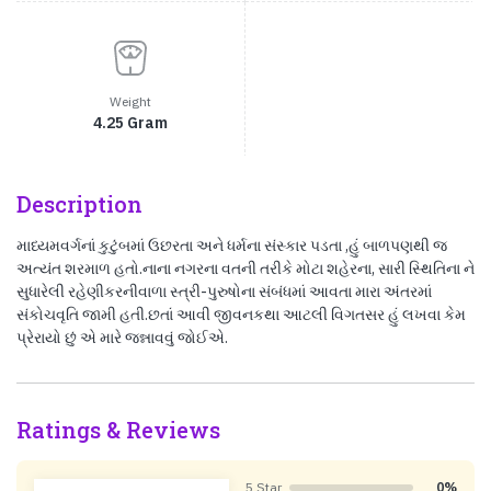
Weight
4.25 Gram
Description
માધ્યમવર્ગનાં કુટુંબમાં ઉછરતા અને ધર્મના સંસ્કાર પડતા ,હું બાળપણથી જ
અત્યંત શરમાળ હતો.નાના નગરના વતની તરીકે મોટા શહેરના, સારી સ્થિતિના ને
સુધારેલી રહેણીકરનીવાળા સ્ત્રી-પુરુષોના સંબંધમાં આવતા મારા અંતરમાં
સંકોચવૃતિ જામી હતી.છતાં આવી જીવનકથા આટલી વિગતસર હું લખવા કેમ
પ્રેરાયો છું એ મારે જન્નાવવું જોઈએ.
Ratings & Reviews
5 Star
0%