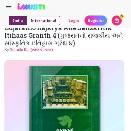
0
local_mall
India
International
Login
Register
unrea
Gujaratno Rajkiya Ane Sanskritik
Itihaas Granth 4 (ગુજરાતનો રાજકીય અને
સાંસ્કૃતિક ઇતિહાસ ગ્રંથ ૪)
By
Solanki Kal (સોલંકી કાલ)