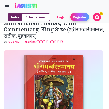
0
local_mall
India
International
Login
Register
unrea
Shriramcharitmanas, With
Commentary, King Size (श्रीरामचरितमानस,
सटीक, बृहदाकार)
By
Goswami Tulsidas (???????? ????????)