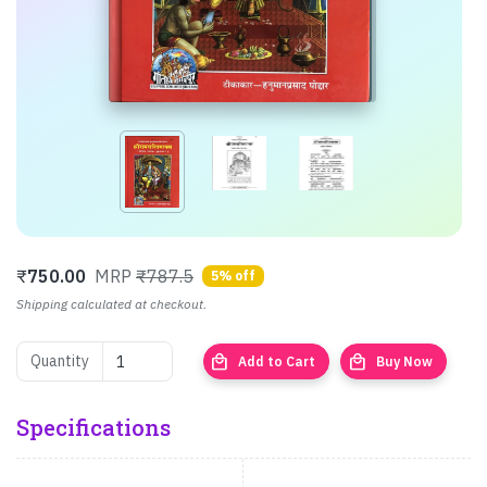
₹
750.00
MRP
₹787.5
5% off
Shipping calculated at checkout.
local_mall
local_mall
Quantity
Add to Cart
Buy Now
Specifications